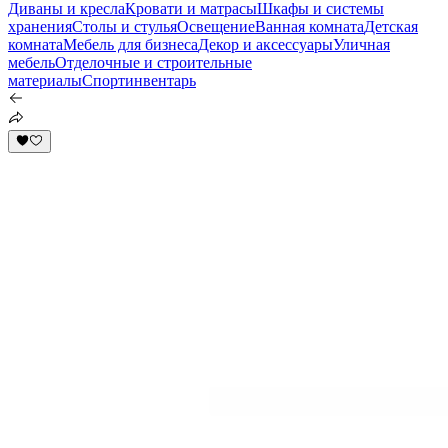
Диваны и кресла
Кровати и матрасы
Шкафы и системы
хранения
Столы и стулья
Освещение
Ванная комната
Детская
комната
Мебель для бизнеса
Декор и аксессуары
Уличная
мебель
Отделочные и строительные
материалы
Спортинвентарь