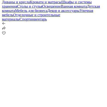
Диваны и кресла
Кровати и матрасы
Шкафы и системы
хранения
Столы и стулья
Освещение
Ванная комната
Детская
комната
Мебель для бизнеса
Декор и аксессуары
Уличная
мебель
Отделочные и строительные
материалы
Спортинвентарь