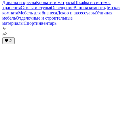
Диваны и кресла
Кровати и матрасы
Шкафы и системы
хранения
Столы и стулья
Освещение
Ванная комната
Детская
комната
Мебель для бизнеса
Декор и аксессуары
Уличная
мебель
Отделочные и строительные
материалы
Спортинвентарь