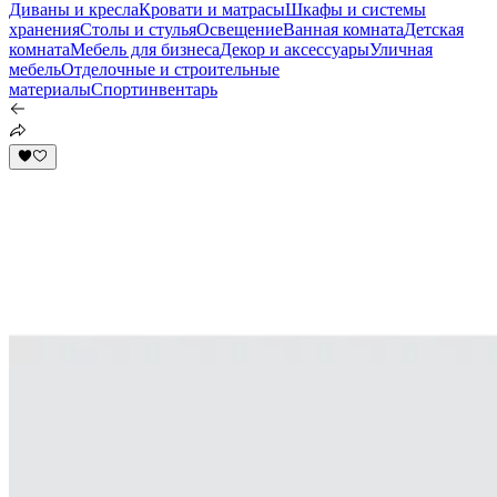
Диваны и кресла
Кровати и матрасы
Шкафы и системы
хранения
Столы и стулья
Освещение
Ванная комната
Детская
комната
Мебель для бизнеса
Декор и аксессуары
Уличная
мебель
Отделочные и строительные
материалы
Спортинвентарь