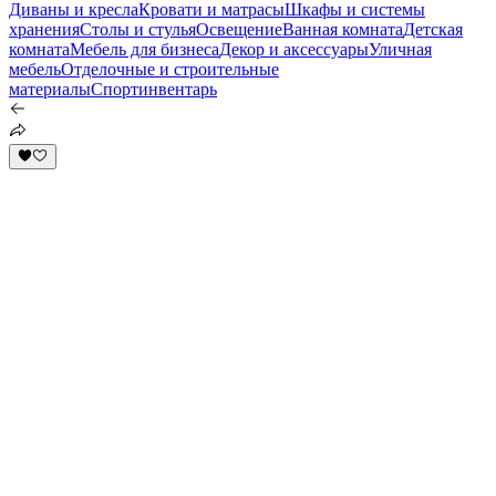
Диваны и кресла
Кровати и матрасы
Шкафы и системы
хранения
Столы и стулья
Освещение
Ванная комната
Детская
комната
Мебель для бизнеса
Декор и аксессуары
Уличная
мебель
Отделочные и строительные
материалы
Спортинвентарь