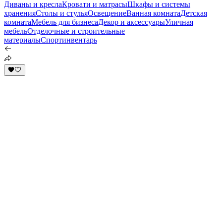
Диваны и кресла
Кровати и матрасы
Шкафы и системы
хранения
Столы и стулья
Освещение
Ванная комната
Детская
комната
Мебель для бизнеса
Декор и аксессуары
Уличная
мебель
Отделочные и строительные
материалы
Спортинвентарь