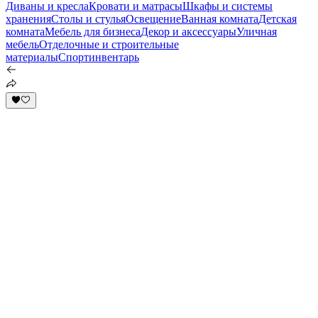
Диваны и кресла
Кровати и матрасы
Шкафы и системы
хранения
Столы и стулья
Освещение
Ванная комната
Детская
комната
Мебель для бизнеса
Декор и аксессуары
Уличная
мебель
Отделочные и строительные
материалы
Спортинвентарь