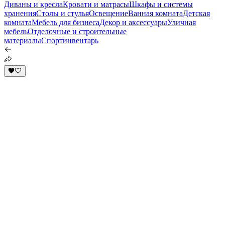
Диваны и кресла
Кровати и матрасы
Шкафы и системы
хранения
Столы и стулья
Освещение
Ванная комната
Детская
комната
Мебель для бизнеса
Декор и аксессуары
Уличная
мебель
Отделочные и строительные
материалы
Спортинвентарь