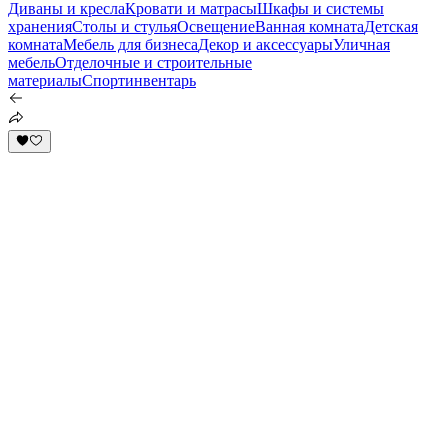
Диваны и кресла
Кровати и матрасы
Шкафы и системы
хранения
Столы и стулья
Освещение
Ванная комната
Детская
комната
Мебель для бизнеса
Декор и аксессуары
Уличная
мебель
Отделочные и строительные
материалы
Спортинвентарь