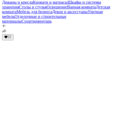
Диваны и кресла
Кровати и матрасы
Шкафы и системы
хранения
Столы и стулья
Освещение
Ванная комната
Детская
комната
Мебель для бизнеса
Декор и аксессуары
Уличная
мебель
Отделочные и строительные
материалы
Спортинвентарь