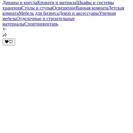
Диваны и кресла
Кровати и матрасы
Шкафы и системы
хранения
Столы и стулья
Освещение
Ванная комната
Детская
комната
Мебель для бизнеса
Декор и аксессуары
Уличная
мебель
Отделочные и строительные
материалы
Спортинвентарь