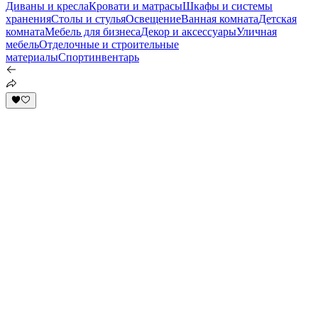
Диваны и кресла
Кровати и матрасы
Шкафы и системы
хранения
Столы и стулья
Освещение
Ванная комната
Детская
комната
Мебель для бизнеса
Декор и аксессуары
Уличная
мебель
Отделочные и строительные
материалы
Спортинвентарь