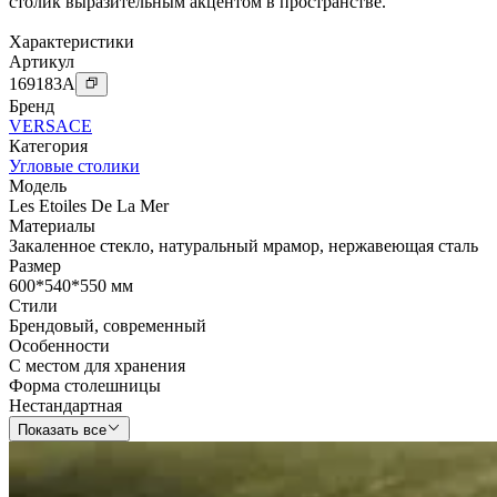
столик выразительным акцентом в пространстве.
Характеристики
Артикул
169183
A
Бренд
VERSACE
Категория
Угловые столики
Модель
Les Etoiles De La Mer
Материалы
Закаленное стекло
,
натуральный мрамор
,
нержавеющая сталь
Размер
600*540*550 мм
Стили
Брендовый
,
современный
Особенности
С местом для хранения
Форма столешницы
Нестандартная
Показать все