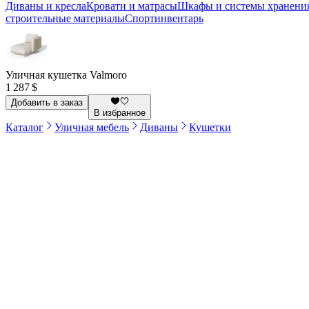
Диваны и кресла
Кровати и матрасы
Шкафы и системы хранени
строительные материалы
Спортинвентарь
Уличная кушетка Valmoro
1 287 $
Добавить в заказ
В избранное
Каталог
Уличная мебель
Диваны
Кушетки