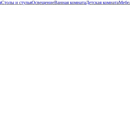
я
Столы и стулья
Освещение
Ванная комната
Детская комната
Мебел