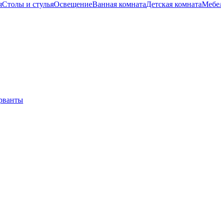
я
Столы и стулья
Освещение
Ванная комната
Детская комната
Мебел
ерванты