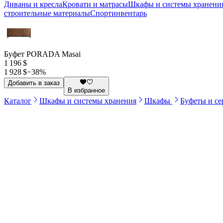
Диваны и кресла
Кровати и матрасы
Шкафы и системы хранени
строительные материалы
Спортинвентарь
Буфет PORADA Masai
1 196 $
1 928 $
−
38
%
Добавить в заказ
В избранное
Каталог
Шкафы и системы хранения
Шкафы
Буфеты и с