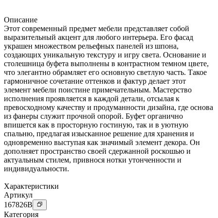
Описание
Этот современный предмет мебели представляет собой
выразительный акцент для любого интерьера. Его фасад
украшен множеством рельефных панелей из шпона,
создающих уникальную текстуру и игру света. Основание и
столешница буфета выполнены в контрастном темном цвете,
что элегантно обрамляет его основную светлую часть. Такое
гармоничное сочетание оттенков и фактур делает этот
элемент мебели поистине примечательным. Мастерство
исполнения проявляется в каждой детали, отсылая к
превосходному качеству и продуманности дизайна, где основа
из фанеры служит прочной опорой. Буфет органично
впишется как в просторную гостиную, так и в уютную
спальню, предлагая изысканное решение для хранения и
одновременно выступая как значимый элемент декора. Он
дополняет пространство своей сдержанной роскошью и
актуальным стилем, привнося нотки утонченности и
индивидуальности.
Характеристики
Артикул
167826
B
Категория