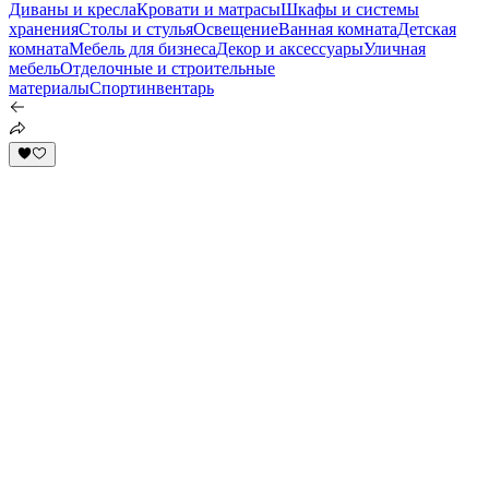
Диваны и кресла
Кровати и матрасы
Шкафы и системы
хранения
Столы и стулья
Освещение
Ванная комната
Детская
комната
Мебель для бизнеса
Декор и аксессуары
Уличная
мебель
Отделочные и строительные
материалы
Спортинвентарь