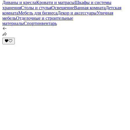
Диваны и кресла
Кровати и матрасы
Шкафы и системы
хранения
Столы и стулья
Освещение
Ванная комната
Детская
комната
Мебель для бизнеса
Декор и аксессуары
Уличная
мебель
Отделочные и строительные
материалы
Спортинвентарь