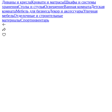
Диваны и кресла
Кровати и матрасы
Шкафы и системы
хранения
Столы и стулья
Освещение
Ванная комната
Детская
комната
Мебель для бизнеса
Декор и аксессуары
Уличная
мебель
Отделочные и строительные
материалы
Спортинвентарь