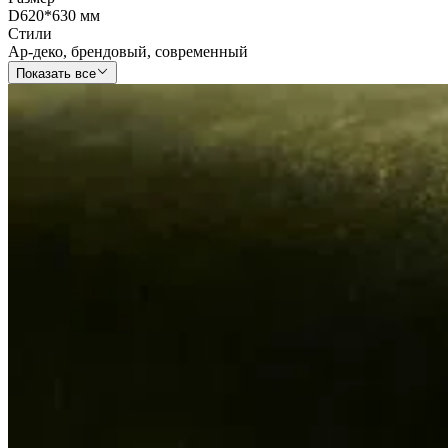
D620*630 мм
Стили
Ар-деко
,
брендовый
,
современный
Показать все