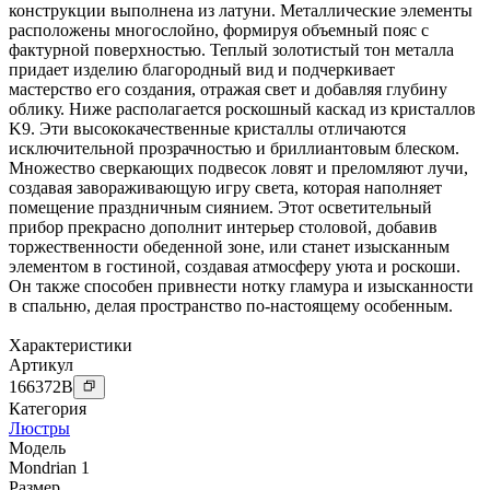
конструкции выполнена из латуни. Металлические элементы
расположены многослойно, формируя объемный пояс с
фактурной поверхностью. Теплый золотистый тон металла
придает изделию благородный вид и подчеркивает
мастерство его создания, отражая свет и добавляя глубину
облику. Ниже располагается роскошный каскад из кристаллов
K9. Эти высококачественные кристаллы отличаются
исключительной прозрачностью и бриллиантовым блеском.
Множество сверкающих подвесок ловят и преломляют лучи,
создавая завораживающую игру света, которая наполняет
помещение праздничным сиянием. Этот осветительный
прибор прекрасно дополнит интерьер столовой, добавив
торжественности обеденной зоне, или станет изысканным
элементом в гостиной, создавая атмосферу уюта и роскоши.
Он также способен привнести нотку гламура и изысканности
в спальню, делая пространство по-настоящему особенным.
Характеристики
Артикул
166372
B
Категория
Люстры
Модель
Mondrian 1
Размер