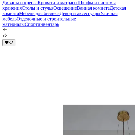
Диваны и кресла
Кровати и матрасы
Шкафы и системы
хранения
Столы и стулья
Освещение
Ванная комната
Детская
комната
Мебель для бизнеса
Декор и аксессуары
Уличная
мебель
Отделочные и строительные
материалы
Спортинвентарь