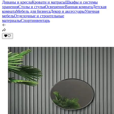
Диваны и кресла
Кровати и матрасы
Шкафы и системы
хранения
Столы и стулья
Освещение
Ванная комната
Детская
комната
Мебель для бизнеса
Декор и аксессуары
Уличная
мебель
Отделочные и строительные
материалы
Спортинвентарь