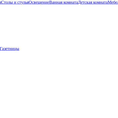
я
Столы и стулья
Освещение
Ванная комната
Детская комната
Мебел
Газетницы