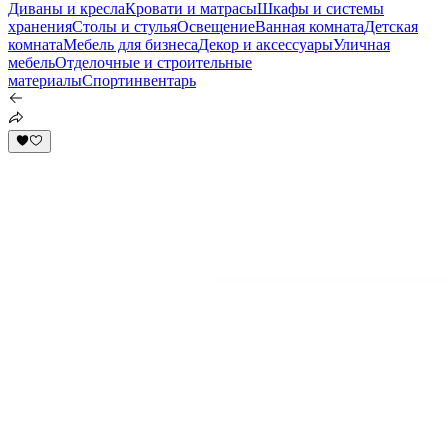
Диваны и кресла
Кровати и матрасы
Шкафы и системы
хранения
Столы и стулья
Освещение
Ванная комната
Детская
комната
Мебель для бизнеса
Декор и аксессуары
Уличная
мебель
Отделочные и строительные
материалы
Спортинвентарь