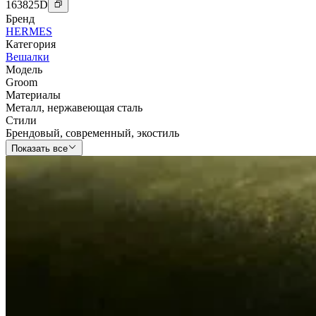
163825
D
Бренд
HERMES
Категория
Вешалки
Модель
Groom
Материалы
Металл
,
нержавеющая сталь
Стили
Брендовый
,
современный
,
экостиль
Показать все