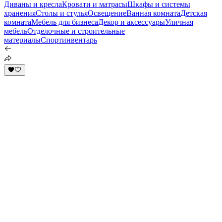
Диваны и кресла
Кровати и матрасы
Шкафы и системы
хранения
Столы и стулья
Освещение
Ванная комната
Детская
комната
Мебель для бизнеса
Декор и аксессуары
Уличная
мебель
Отделочные и строительные
материалы
Спортинвентарь