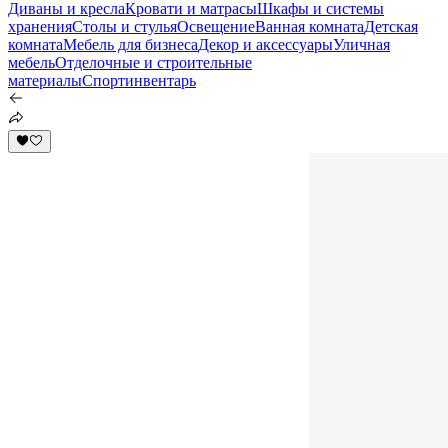
Диваны и кресла
Кровати и матрасы
Шкафы и системы
хранения
Столы и стулья
Освещение
Ванная комната
Детская
комната
Мебель для бизнеса
Декор и аксессуары
Уличная
мебель
Отделочные и строительные
материалы
Спортинвентарь