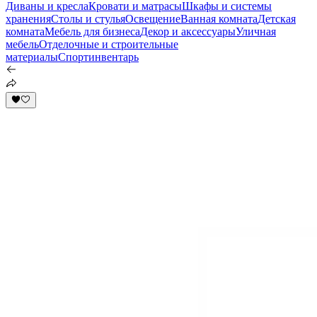
Диваны и кресла
Кровати и матрасы
Шкафы и системы
хранения
Столы и стулья
Освещение
Ванная комната
Детская
комната
Мебель для бизнеса
Декор и аксессуары
Уличная
мебель
Отделочные и строительные
материалы
Спортинвентарь