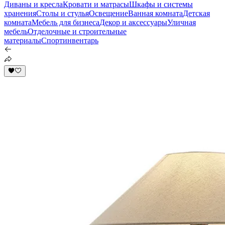
Диваны и кресла
Кровати и матрасы
Шкафы и системы
хранения
Столы и стулья
Освещение
Ванная комната
Детская
комната
Мебель для бизнеса
Декор и аксессуары
Уличная
мебель
Отделочные и строительные
материалы
Спортинвентарь