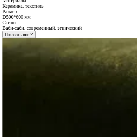
Материалы
Керамика
,
текстиль
Размер
D500*600 мм
Стили
Ваби-саби
,
современный
,
этнический
Показать все