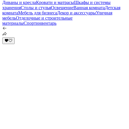
Диваны и кресла
Кровати и матрасы
Шкафы и системы
хранения
Столы и стулья
Освещение
Ванная комната
Детская
комната
Мебель для бизнеса
Декор и аксессуары
Уличная
мебель
Отделочные и строительные
материалы
Спортинвентарь