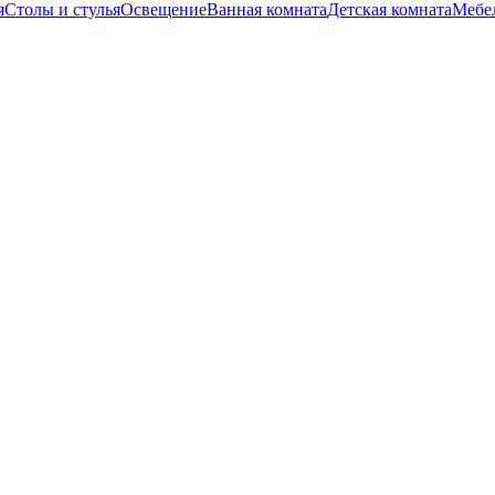
я
Столы и стулья
Освещение
Ванная комната
Детская комната
Мебел