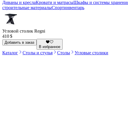
Диваны и кресла
Кровати и матрасы
Шкафы и системы хранени
строительные материалы
Спортинвентарь
Угловой столик Regni
410 $
Добавить в заказ
В избранное
Каталог
Столы и стулья
Столы
Угловые столики