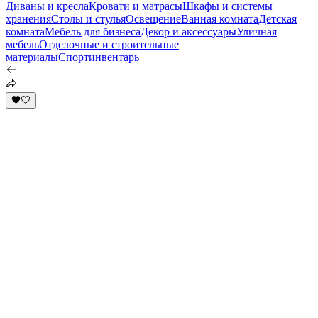
Диваны и кресла
Кровати и матрасы
Шкафы и системы
хранения
Столы и стулья
Освещение
Ванная комната
Детская
комната
Мебель для бизнеса
Декор и аксессуары
Уличная
мебель
Отделочные и строительные
материалы
Спортинвентарь