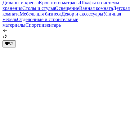
Диваны и кресла
Кровати и матрасы
Шкафы и системы
хранения
Столы и стулья
Освещение
Ванная комната
Детская
комната
Мебель для бизнеса
Декор и аксессуары
Уличная
мебель
Отделочные и строительные
материалы
Спортинвентарь