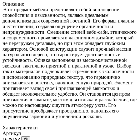
Описание
Этот предмет мебели представляет собой воплощение
спокойствия и изысканности, являясь идеальным
дополнением для современной гостиной. Его формы плавны
и естественны, создавая ощущение органичности и
непринужденности. Смешение стилей ваби-саби, этнического
и современного проявляется в лаконичном дизайне, который
не перегружен деталями, но при этом обладает глубоким
характером. Основой конструкции служит прочный массив
натурального дерева, что гарантирует долговечность и
устойчивость. Обивка выполнена из высококачественной
экокожи, тактильно приятной и практичной в уходе. Выбор
таких материалов подчеркивает стремление к экологичности
и использованию природных текстур, что гармонично
вписывается в эстетику, вдохновленную природой. Элемент
притягивает взгляд своей приглашающей мягкостью и
обещает исключительное удобство. Он становится центром
притяжения в комнате, местом для отдыха и расслабления, где
можно по-настоящему ощутить атмосферу уюта. Его
присутствие преображает пространство, наполняя его
ощущением гармонии и утонченной роскоши.
Характеристики
Артикул
162818
A