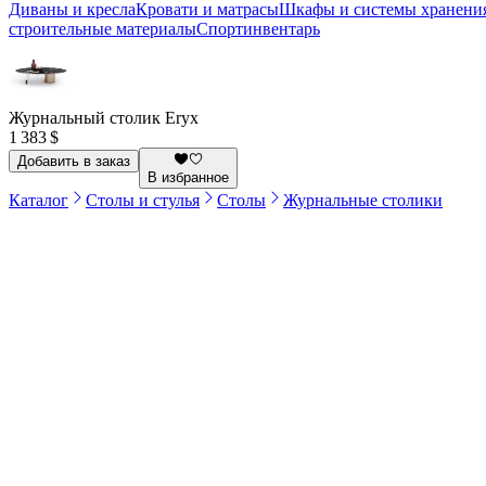
Диваны и кресла
Кровати и матрасы
Шкафы и системы хранени
строительные материалы
Спортинвентарь
Журнальный столик Eryx
1 383 $
Добавить в заказ
В избранное
Каталог
Столы и стулья
Столы
Журнальные столики