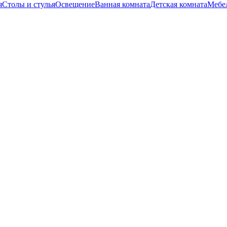
я
Столы и стулья
Освещение
Ванная комната
Детская комната
Мебел