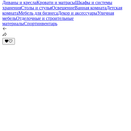
Диваны и кресла
Кровати и матрасы
Шкафы и системы
хранения
Столы и стулья
Освещение
Ванная комната
Детская
комната
Мебель для бизнеса
Декор и аксессуары
Уличная
мебель
Отделочные и строительные
материалы
Спортинвентарь