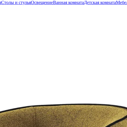
я
Столы и стулья
Освещение
Ванная комната
Детская комната
Мебел