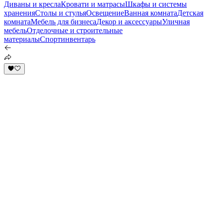
Диваны и кресла
Кровати и матрасы
Шкафы и системы
хранения
Столы и стулья
Освещение
Ванная комната
Детская
комната
Мебель для бизнеса
Декор и аксессуары
Уличная
мебель
Отделочные и строительные
материалы
Спортинвентарь