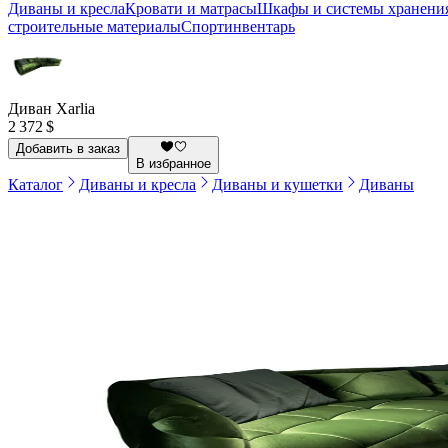
Диваны и кресла
Кровати и матрасы
Шкафы и системы хранени
строительные материалы
Спортинвентарь
Диван Xarlia
2 372 $
Добавить в заказ
В избранное
Каталог
Диваны и кресла
Диваны и кушетки
Диваны