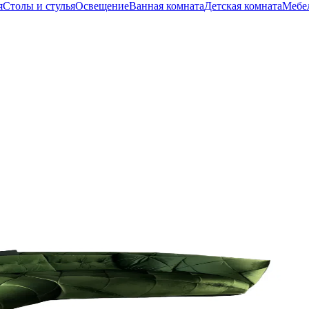
я
Столы и стулья
Освещение
Ванная комната
Детская комната
Мебел