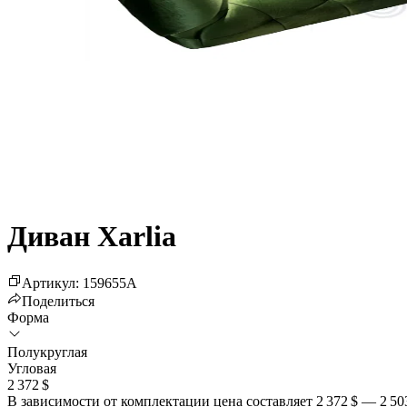
Диван Xarlia
Артикул
:
159655
A
Поделиться
Форма
Полукруглая
Угловая
2 372 $
В зависимости от комплектации цена составляет
2 372 $
—
2 50