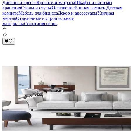
Диваны и кресла
Кровати и матрасы
Шкафы и системы
хранения
Столы и стулья
Освещение
Ванная комната
Детская
комната
Мебель для бизнеса
Декор и аксессуары
Уличная
мебель
Отделочные и строительные
материалы
Спортинвентарь