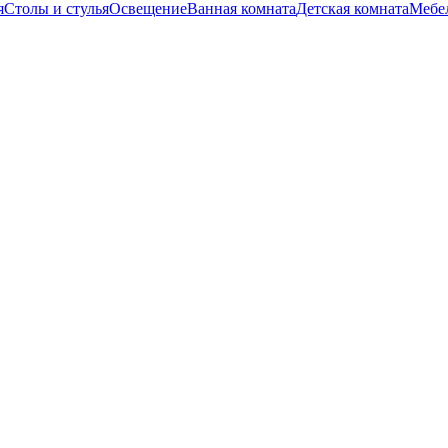
я
Столы и стулья
Освещение
Ванная комната
Детская комната
Мебел