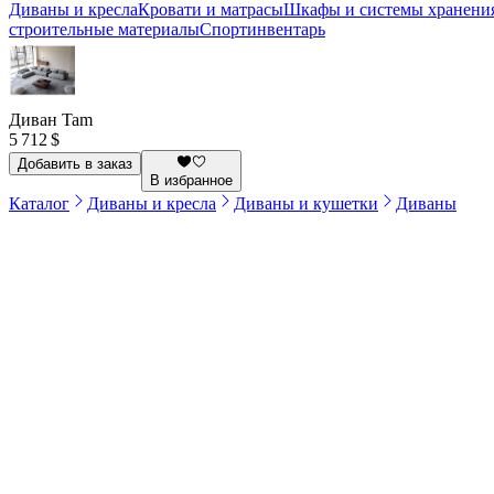
Диваны и кресла
Кровати и матрасы
Шкафы и системы хранени
строительные материалы
Спортинвентарь
Диван Tam
5 712 $
Добавить в заказ
В избранное
Каталог
Диваны и кресла
Диваны и кушетки
Диваны