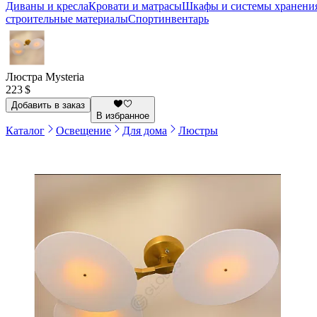
Диваны и кресла
Кровати и матрасы
Шкафы и системы хранени
строительные материалы
Спортинвентарь
Люстра Mysteria
223 $
Добавить в заказ
В избранное
Каталог
Освещение
Для дома
Люстры