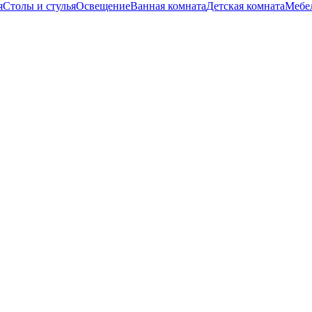
я
Столы и стулья
Освещение
Ванная комната
Детская комната
Мебел