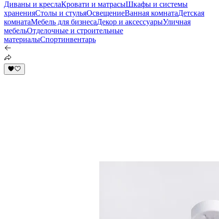
Диваны и кресла
Кровати и матрасы
Шкафы и системы
хранения
Столы и стулья
Освещение
Ванная комната
Детская
комната
Мебель для бизнеса
Декор и аксессуары
Уличная
мебель
Отделочные и строительные
материалы
Спортинвентарь