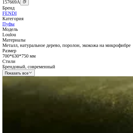
157669
A
Бренд
FENDI
Категория
Пуфы
Модель
Loulou
Материалы
Металл
,
натуральное дерево
,
поролон
,
экокожа на микрофибре
Размер
700*630*750 мм
Стили
Брендовый
,
современный
Показать все