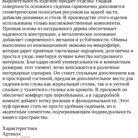
выразительность изделию придает отделка: гладкая
поверхность основного сиденья гармонично дополняется
геометрическим полосатым рисунком на задней части,
добавляя динамики и стиля. В производстве этого изделия
использованы только высококачественные компоненты.
Прочная основа из натурального дерева обеспечивает
надежность конструкции, а металлическое основание
добавляет современного звучания и устойчивости. Обивка
выполнена из инновационной экокожи на микрофибре,
которая дарит приятные тактильные ощущения, долговечна и
проста в уходе, имитируя лучшие качества натурального
материала. Благодаря своей универсальности и компактным
размерам, этот элемент легко вписывается в различные
интерьерные сценарии. Он станет стильным дополнением как
в просторной гостиной, предлагая дополнительное место для
сидения или служа как журнальный столик, так и в уютной
спальне у туалетного столика или кровати. В прихожей он
обеспечит комфорт при переобувании, а в гардеробной
комнате добавит нотку роскоши и функциональности. Этот
пуф призван стать не просто удобным сиденьем, но и
акцентным элементом, подчеркивающим индивидуальность
вашего пространства.
Характеристики
Артикул