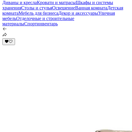
Диваны и кресла
Кровати и матрасы
Шкафы и системы
хранения
Столы и стулья
Освещение
Ванная комната
Детская
комната
Мебель для бизнеса
Декор и аксессуары
Уличная
мебель
Отделочные и строительные
материалы
Спортинвентарь