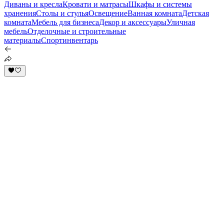
Диваны и кресла
Кровати и матрасы
Шкафы и системы
хранения
Столы и стулья
Освещение
Ванная комната
Детская
комната
Мебель для бизнеса
Декор и аксессуары
Уличная
мебель
Отделочные и строительные
материалы
Спортинвентарь