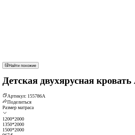
Найти похожие
Детская двухярусная кровать 
Артикул
:
155786
A
Поделиться
Размер матраса
1200*2000
1350*2000
1500*2000