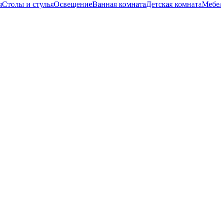
я
Столы и стулья
Освещение
Ванная комната
Детская комната
Мебел