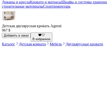
Диваны и кресла
Кровати и матрасы
Шкафы и системы хранени
строительные материалы
Спортинвентарь
Детская двухярусная кровать Agresti
967 $
Добавить в заказ
В избранное
Каталог
Детская комната
Мебель
Двухъярусные кровати