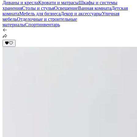
Диваны и кресла
Кровати и матрасы
Шкафы и системы
хранения
Столы и стулья
Освещение
Ванная комната
Детская
комната
Мебель для бизнеса
Декор и аксессуары
Уличная
мебель
Отделочные и строительные
материалы
Спортинвентарь