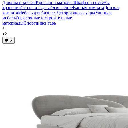
Диваны и кресла
Кровати и матрасы
Шкафы и системы
хранения
Столы и стулья
Освещение
Ванная комната
Детская
комната
Мебель для бизнеса
Декор и аксессуары
Уличная
мебель
Отделочные и строительные
материалы
Спортинвентарь