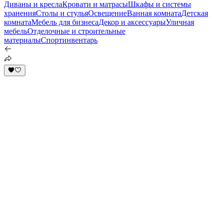
Диваны и кресла
Кровати и матрасы
Шкафы и системы
хранения
Столы и стулья
Освещение
Ванная комната
Детская
комната
Мебель для бизнеса
Декор и аксессуары
Уличная
мебель
Отделочные и строительные
материалы
Спортинвентарь