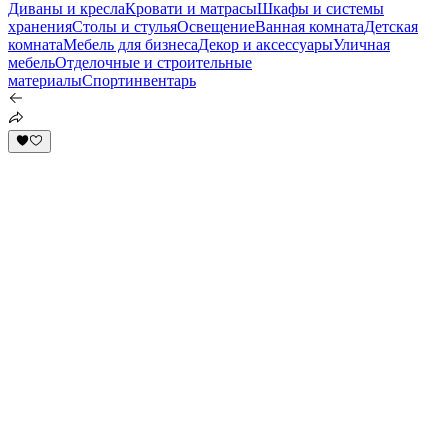
Диваны и кресла
Кровати и матрасы
Шкафы и системы
хранения
Столы и стулья
Освещение
Ванная комната
Детская
комната
Мебель для бизнеса
Декор и аксессуары
Уличная
мебель
Отделочные и строительные
материалы
Спортинвентарь