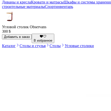
Диваны и кресла
Кровати и матрасы
Шкафы и системы хранени
строительные материалы
Спортинвентарь
Угловой столик Observans
300 $
Добавить в заказ
В избранное
Каталог
Столы и стулья
Столы
Угловые столики