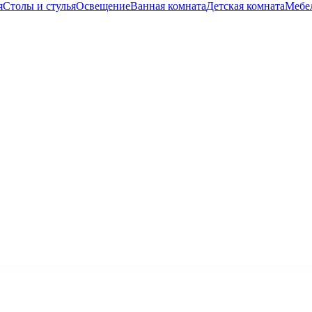
я
Столы и стулья
Освещение
Ванная комната
Детская комната
Мебел