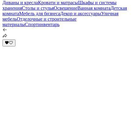
Диваны и кресла
Кровати и матрасы
Шкафы и системы
хранения
Столы и стулья
Освещение
Ванная комната
Детская
комната
Мебель для бизнеса
Декор и аксессуары
Уличная
мебель
Отделочные и строительные
материалы
Спортинвентарь