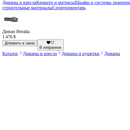
Диваны и кресла
Кровати и матрасы
Шкафы и системы хранени
строительные материалы
Спортинвентарь
Диван Heralia
1 476 $
Добавить в заказ
В избранное
Каталог
Диваны и кресла
Диваны и кушетки
Диваны