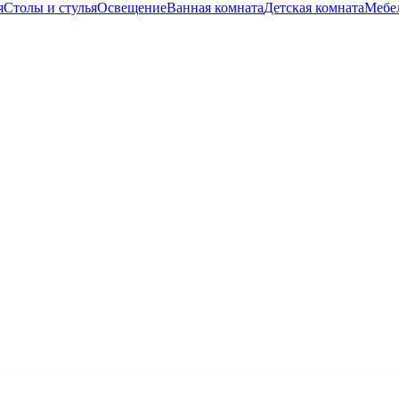
я
Столы и стулья
Освещение
Ванная комната
Детская комната
Мебел