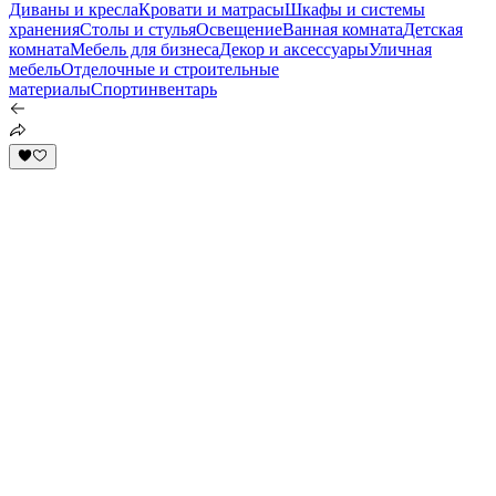
Диваны и кресла
Кровати и матрасы
Шкафы и системы
хранения
Столы и стулья
Освещение
Ванная комната
Детская
комната
Мебель для бизнеса
Декор и аксессуары
Уличная
мебель
Отделочные и строительные
материалы
Спортинвентарь