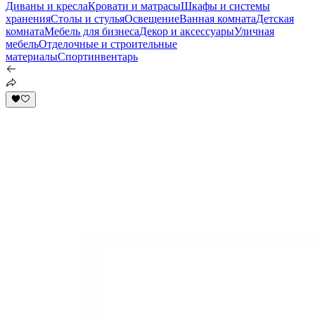
Диваны и кресла
Кровати и матрасы
Шкафы и системы
хранения
Столы и стулья
Освещение
Ванная комната
Детская
комната
Мебель для бизнеса
Декор и аксессуары
Уличная
мебель
Отделочные и строительные
материалы
Спортинвентарь