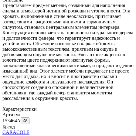
Представляем предмет мебели, созданный для наполнения
спальни атмосферой истинной роскоши и утонченности. Эта
кровать, выполненная в стиле неоклассики, притягивает
взгляд своими грациозными линиями и гармоничным
силуэтом, становясь центральным элементом интерьера.
Конструкция основывается на прочности натурального дерева
и долговечности фанеры, что гарантирует надежность и
устойчивость. Объемное изголовье и каркас обтянуты
высококачественным текстилем, приятным на ощупь и
добавляющим ощущение мягкости. Элегантные акценты в
золотистом цвете подчеркивают изогнутые формы,
вдохновленные классическими мотивами, и придают изделию
изысканный вид. Этот элемент мебели предлагает не просто
место для отдыха, но и вносит в пространство спальни
ощущение комфорта и визуального наслаждения. Он
способствует созданию спокойной и величественной
обстановки, где каждый вечер становится моментом
расслабления в окружении красоты.
Характеристики
Артикул
153464
A
Бренд
CARACOLE